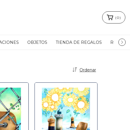
(
0
)
ACIONES
OBJETOS
TIENDA DE REGALOS
READY T
Ordenar