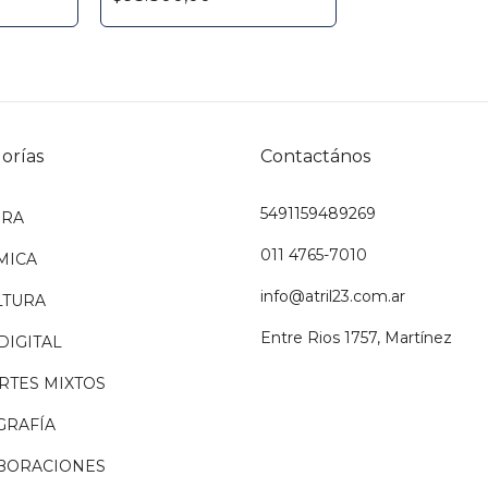
orías
Contactános
5491159489269
URA
011 4765-7010
MICA
info@atril23.com.ar
LTURA
Entre Rios 1757, Martínez
DIGITAL
RTES MIXTOS
GRAFÍA
BORACIONES