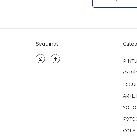
Seguinos
Categ
PINT
CERÁ
ESCU
ARTE 
SOPO
FOTO
COLA