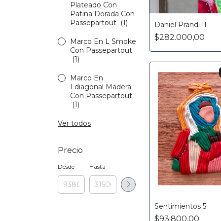
Plateado Con
Patina Dorada Con
Passepartout
(1)
Daniel Prandi II
$282.000,00
Marco En L Smoke
Con Passepartout
(1)
Marco En
Ldiagonal Madera
Con Passepartout
(1)
Ver todos
Precio
Desde
Hasta
Sentimientos 5
$93.800,00